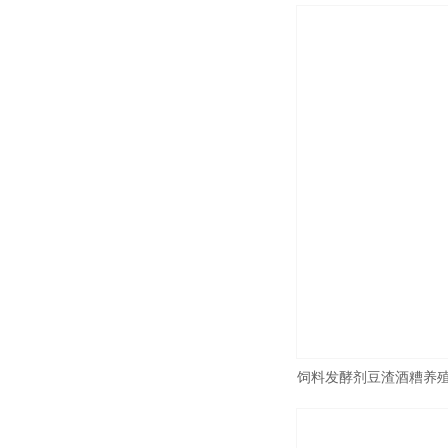
饲料发酵剂豆渣酒糟养