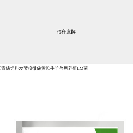
秸秆发酵
草青储饲料发酵粉微储黄贮牛羊兽用养殖EM菌