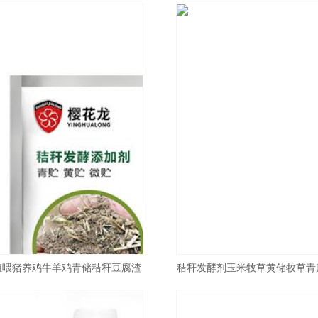
殖喂猪养鸡牛羊鸡青储秸秆豆腐渣
秸秆发酵剂玉米牧草黄储牧草青
专用发酵粉
剂养殖牛