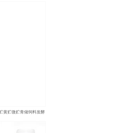
贮黄贮微贮青储饲料发酵
羊