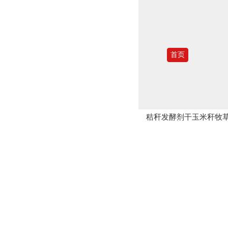
首页
秸秆发酵剂干玉米秆牧