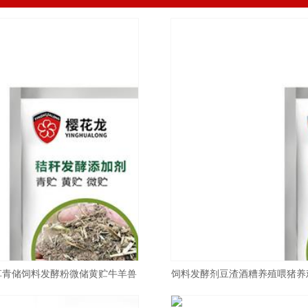
草青储饲料发酵粉微储黄贮牛羊兽
饲料发酵剂豆渣酒糟养殖喂猪养
养殖EM菌
专用发酵