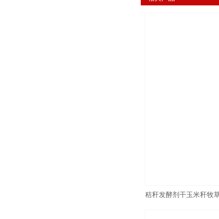
秸秆发酵剂干玉米秆牧
用