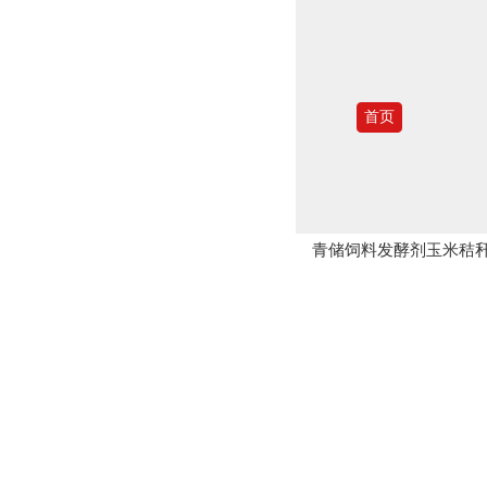
首页
青储饲料发酵剂玉米秸