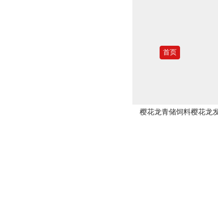
首页
樱花龙青储饲料樱花龙